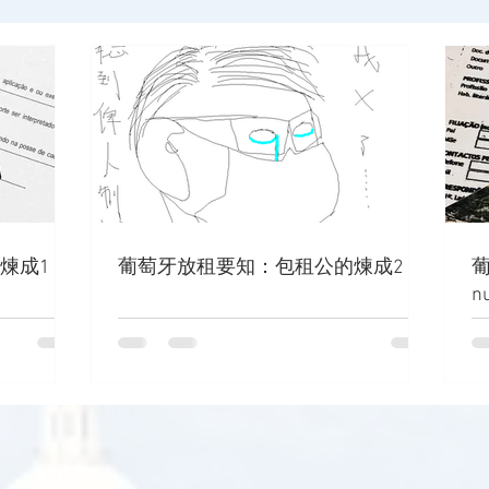
煉成1
葡萄牙放租要知：包租公的煉成2
葡
n