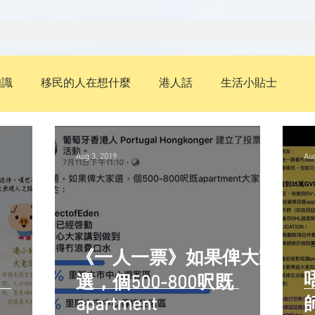
知識
移民的人在想什麼
港人話
生活小貼士
葡文
教育升學
歷史
Aug 3, 2019
Aug
《一人一票》如果俾大家
唔
選，個500-800呎既
apartment