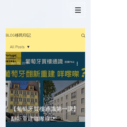
BLOG移民印記
All Posts
All Posts
Oct 15, 2019
移民攻略
地區小知識
移民的人在
想什麼
港人話
生活小貼士
【葡萄牙買樓通識第一課】
經濟發展
翻新重建咩嚟㗎⁉️
旅遊飲食