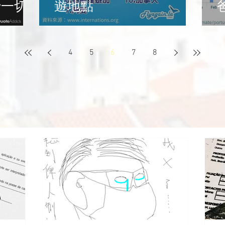
y一切
遊地點
4
5
6
7
8