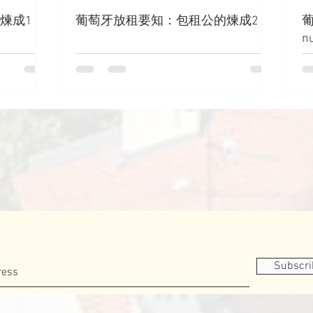
煉成1
葡萄牙放租要知：包租公的煉成2
葡
n
Subscr