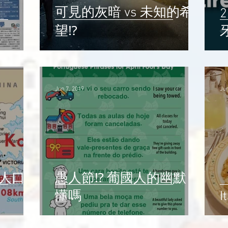
可見的灰暗 vs 未知的希
望⁉️
牙
Jun 7, 2019
Jun
愚人節⁉️ 葡國人的幽默，
懂嗎
I