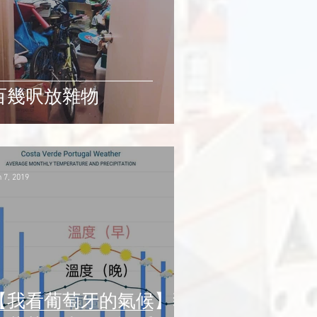
百幾呎放雜物
 7, 2019
【我看葡萄牙的氣候】豬