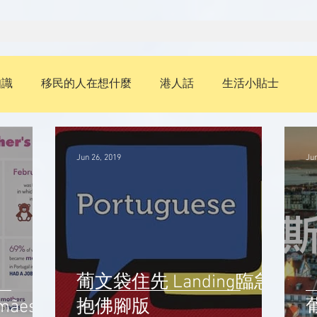
知識
移民的人在想什麼
港人話
生活小貼士
葡文
教育升學
歷史
Jun 26, 2019
Jun
葡文袋住先 Landing臨急
ães
抱佛腳版