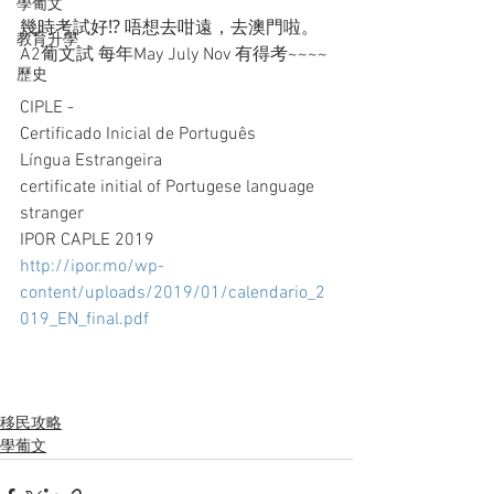
學葡文
幾時考試好⁉️ 唔想去咁遠，去澳門啦。
教育升學
A2葡文試 每年May July Nov 有得考~~~~
歷史
CIPLE -
Certificado Inicial de Português
Língua Estrangeira
certificate initial of Portugese language 
stranger
IPOR CAPLE 2019
http://ipor.mo/wp-
content/uploads/2019/01/calendario_2
019_EN_final.pdf
移民攻略
學葡文