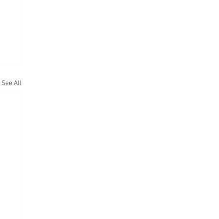
See All