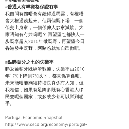
#
有權有勢都會咁
#
普通人有咩資格保證冇事
我自問有錢唔會有錢得過馬雲，有權唔
會大權過勃起來。佢兩個既下場，一個
係交出身家，一個係俾人炒家滅族。大
家唔知有冇共鳴呢？ 再望望乜都快人一
步既李超人2015年做既野，再望望今日
香港發生既野，阿豬爸就知自己做啱。
#
點睇百分之七的失業率
睇返葡萄牙既經濟數據，失業率由2010
年17%下降到7%以下，都真係算係咁。
未來能唔能夠維持增長真係冇人知，但
我相信，如果有足夠多既有心香港人移
民去呢個國家，或多或少都可以幫到啲
手。
Portugal Economic Snapshot
http://www.oecd.org/economy/portugal-