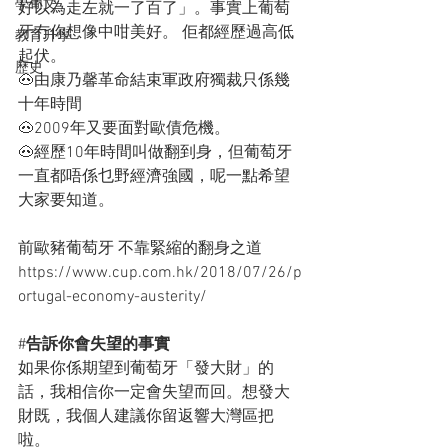
學葡文
好以為走左就一了百了」。事實上葡萄
牙冇你想像中咁美好。 佢都經歷過高低
教育升學
起伏。
歷史
🐽由康乃馨革命結束軍政府獨裁只係幾
十年時間
🐽2009年又要面對歐債危機。
🐽經歷10年時間叫做翻到身，但葡萄牙
一直都唔係乜野經濟強國，呢一點希望
大家要知道。
前歐豬葡萄牙 不靠緊縮的翻身之道
https://www.cup.com.hk/2018/07/26/p
ortugal-economy-austerity/
#
告訴你會失望的事實
如果你係期望到葡萄牙「發大財」的
話，我相信你一定會失望而回。想發大
財既，我個人建議你留返響大灣區把
啦。