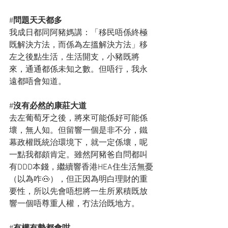
#
問題天天都多 
我成日都同阿豬媽講：「移民唔係終極
既解決方法，而係為左搵解決方法」移
左之後點生活，生活開支，小豬既將
來，通通都係未知之數。但唔行，我永
遠都唔會知道。
#
沒有必然的康莊大道
去左葡萄牙之後，將來可能係好可能係
壞，無人知。但留響一個是非不分，鐵
幕政權既統治環境下，就一定係壞，呢
一點我都頗肯定。雖然阿豬爸自問都叫
有DDD本錢，繼續響香港HEA住生活無憂
（以為咋🐽），但正因為明白理財的重
要性，所以先會唔想將一生所累積既放
響一個唔尊重人權，冇法治既地方。