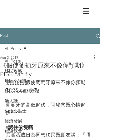
Post
All Posts
Aug 3, 2019
All Posts
《假使葡萄牙原來不像你預期》
移民攻略
PIGS can fly
地區小知識
🇵🇹🇵🇹假使葡萄牙原來不像你預期
❓PIGS can fly❓
移民的人在想什麼
港人話
葡萄牙的高低起伏，阿豬爸既心情起
生活小貼士
伏⋯⋯
經濟發展
#
認住依隻豬
旅遊飲食
其實我成日都同想移民既朋友講：「唔