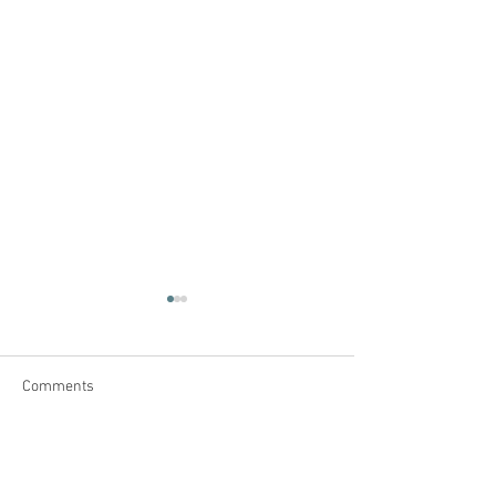
Comments
Write a comment...
葡萄牙放租要知：包租公
葡萄牙醫療：醫