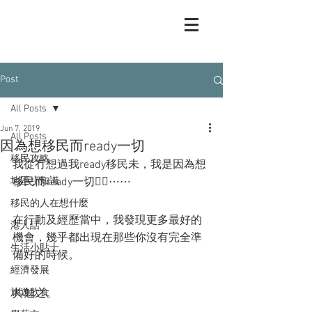
Post
All Posts
Jun 7, 2019
All Posts
因為想移民而ready一切
移民攻略
我從冇想過我ready移民未，我是因為想
地區小知識
移民而ready一切🏋️‍♂️⋯⋯
移民的人在想什麼
在行動及經歷當中，我發現更多最好的
港人話
機會，幾乎都出現在那些你沒有完全準
生活小貼士
備好的時候。
經濟發展
旅遊飲食
共勉之。