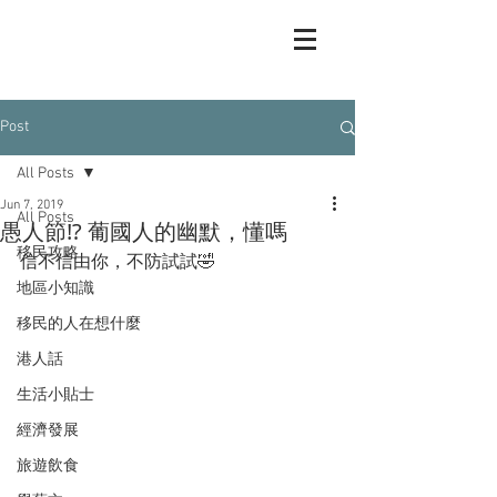
Post
All Posts
Jun 7, 2019
All Posts
愚人節⁉️ 葡國人的幽默，懂嗎
移民攻略
信不信由你，不防試試🤣
地區小知識
移民的人在想什麼
港人話
生活小貼士
經濟發展
旅遊飲食