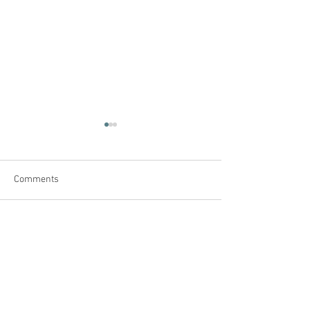
Comments
Write a comment...
【葡新聞】2月按揭供款下
【獨立調查委員
跌 做按揭投資者要知
葡萄牙人 出任
理事會職位