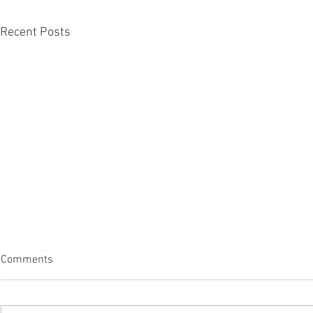
Recent Posts
【葡教育】啟發式教育 別自我
Comments
限制
#葡教育 研究發現，從5歲開始，