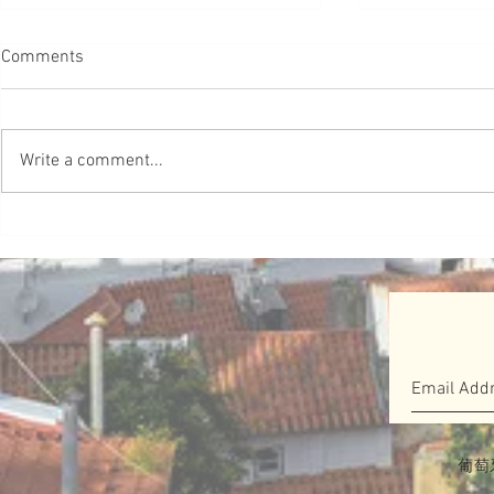
【葡教育】啟發式教育 別自我
Comments
限制
#葡教育 研究發現，從5歲開始，
許多女孩就發展了「自我限制」的
Write a comment...
信念，並開始認為自己不像男孩那
樣聰明和有能力。他們不再相信自
己的性別可以做任何事情。這被稱
【獨立調查
為夢想差距 Dream Gap。Barbie於
牙人 出任
2018年啟動了Dream Gap...
位
葡萄