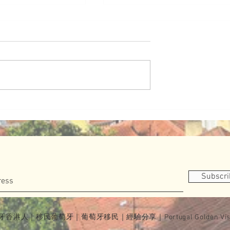
委員會UN版】葡萄
食麵包有咩好羞恥⁉️ 生命中
聯合國人權理事會職
能缺少的生命麵包
Subscr
牙香港人｜移民葡萄牙｜葡萄牙移民｜經驗分享｜Portugal Golden Vis