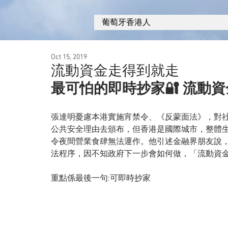
葡萄牙香港人
Oct 15, 2019
流動資金走得到就走
最可怕的即時抄家🔐 流動
張達明憂慮本港實施宵禁令、《反蒙面法》，對
公共安全理由去頒布，但香港是國際城市，整體
令夜間營業食肆無法運作。他引述金融界朋友說
法程序，因不知政府下一步會如何做，「流動資
重點係最後一句:可即時抄家