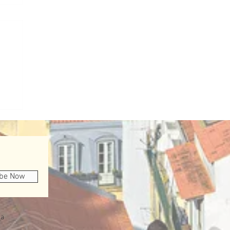
不
ibe Now
a