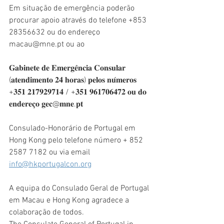
Em situação de emergência poderão 
procurar apoio através do telefone +853 
28356632 ou do endereço 
macau@mne.pt ou ao
𝐆𝐚𝐛𝐢𝐧𝐞𝐭𝐞 𝐝𝐞 𝐄𝐦𝐞𝐫𝐠𝐞̂𝐧𝐜𝐢𝐚 𝐂𝐨𝐧𝐬𝐮𝐥𝐚𝐫 
(𝐚𝐭𝐞𝐧𝐝𝐢𝐦𝐞𝐧𝐭𝐨 𝟐𝟒 𝐡𝐨𝐫𝐚𝐬) 𝐩𝐞𝐥𝐨𝐬 𝐧𝐮́𝐦𝐞𝐫𝐨𝐬 
+𝟑𝟓𝟏 𝟐𝟏𝟕𝟗𝟐𝟗𝟕𝟏𝟒 / +𝟑𝟓𝟏 𝟗𝟔𝟏𝟕𝟎𝟔𝟒𝟕𝟐 𝐨𝐮 𝐝𝐨 
𝐞𝐧𝐝𝐞𝐫𝐞𝐜̧𝐨 𝐠𝐞𝐜@𝐦𝐧𝐞.𝐩𝐭
Consulado-Honorário de Portugal em 
Hong Kong pelo telefone número + 852 
2587 7182 ou via email 
info@hkportugalcon.org
A equipa do Consulado Geral de Portugal 
em Macau e Hong Kong agradece a 
colaboração de todos.