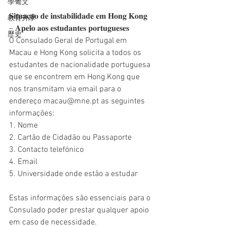
學葡文
𝐒𝐢𝐭𝐮𝐚𝐜̧𝐚̃𝐨 𝐝𝐞 𝐢𝐧𝐬𝐭𝐚𝐛𝐢𝐥𝐢𝐝𝐚𝐝𝐞 𝐞𝐦 𝐇𝐨𝐧𝐠 𝐊𝐨𝐧𝐠 
教育升學
– 𝐀𝐩𝐞𝐥𝐨 𝐚𝐨𝐬 𝐞𝐬𝐭𝐮𝐝𝐚𝐧𝐭𝐞𝐬 𝐩𝐨𝐫𝐭𝐮𝐠𝐮𝐞𝐬𝐞𝐬
歷史
O Consulado Geral de Portugal em 
Macau e Hong Kong solicita a todos os 
estudantes de nacionalidade portuguesa 
que se encontrem em Hong Kong que 
nos transmitam via email para o 
endereço macau@mne.pt as seguintes 
informações:
1. Nome
2. Cartão de Cidadão ou Passaporte
3. Contacto telefónico
4. Email
5. Universidade onde estão a estudar
Estas informações são essenciais para o 
Consulado poder prestar qualquer apoio 
em caso de necessidade.