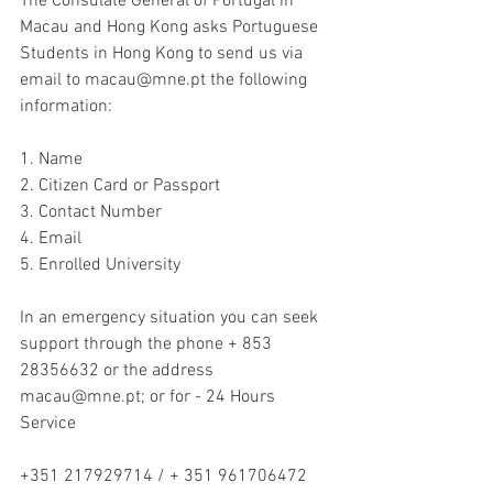
The Consulate General of Portugal in 
Macau and Hong Kong asks Portuguese 
Students in Hong Kong to send us via 
email to macau@mne.pt the following 
information:
1. Name
2. Citizen Card or Passport
3. Contact Number
4. Email
5. Enrolled University
In an emergency situation you can seek 
support through the phone + 853 
28356632 or the address 
macau@mne.pt; or for - 24 Hours 
Service
+351 217929714 / + 351 961706472 