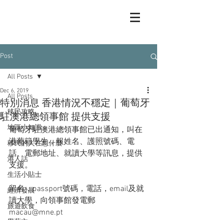
Post
All Posts
Dec 6, 2019
All Posts
特別消息 香港情況不穩定｜葡萄牙
移民攻略
駐澳港總領事館 提供支援
地區小知識
葡萄牙駐澳港總領事館已出通知，叫在
港葡籍學生，報姓名、護照號碼、電
移民的人在想什麼
話、電郵地址、就讀大學等訊息，提供
港人話
支援。
生活小貼士
留名，passport號碼，電話，email及就
經濟發展
讀大學，向領事館發電郵
旅遊飲食
macau@mne.pt