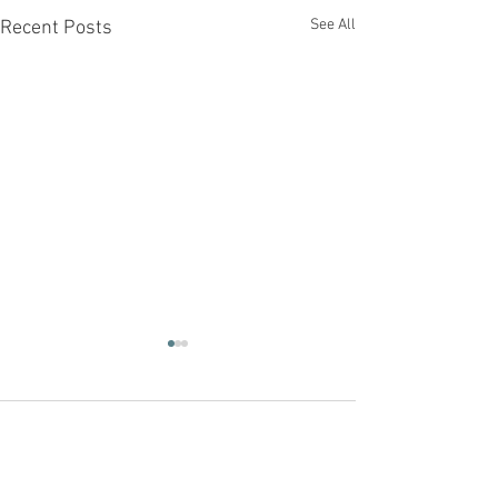
See All
Recent Posts
Comments