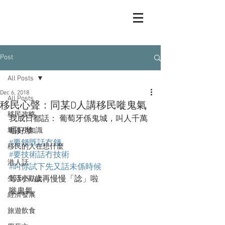
Post
All Posts
Dec 6, 2018
All Posts
移民心聲：同某D人講移民嘥鬼氣
移民攻略
我成日都話： 葡萄牙係鬼城，叫人千萬
唔好黎
地區小知識
#要錢既話冇錢
移民的人在想什麼
#要技術話冇技術
港人話
#叫你試下先又話未係時候
等到50歲再慢慢「諗」啦
生活小貼士
嘥鬼氣
經濟發展
旅遊飲食