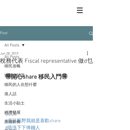
Post
All Posts
Jun 28, 2019
All Posts
稅務代表 Fiscal representative 做d乜
移民攻略
地區小知識
🉐開心share 移民入門🉐
移民的人在想什麼
港人話
生活小貼士
經濟發展
🤷‍♂️🤷‍♀️
#資訊既野我就是喜歡share
旅遊飲食
#唔洗下下俾錢人