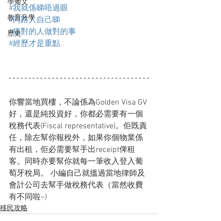
學葡文
#我就係睇唔過眼
教育升學
#同路人自己睇
#搵對的人做對的事
歷史
#經歷才是重點
你響當地買樓，不論係為Golden Visa GV
好，還是純投資好，你都必需要有一個
稅務代表(Fiscal representative)。佢既責
任，除左幫你報稅外，如果你個物業係
有出租，佢必需要幫手出receipt俾租
客。同時亦要幫你就每一筆收入登入葡
萄牙稅局。 小編自己就搵過當地律師及
會計公司去幫手做稅務代表（當然收費
有不同啦~)
移民攻略