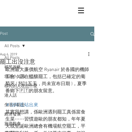
Post
All Posts
Aug 6, 2019
All Posts
罷工出沒注意
移民攻略
歐洲最大廉價航空 Ryanair 於各國的機師
工會，正在醞釀罷工，包括已確定的葡
地區小知識
萄牙 ( 預計五天，尚未宣布日期 )，夏季
移民的人在想什麼
番鄉下🇵🇹的朋友留意。
港人話
＃怕咩遮站出來
生活小貼士
其實我想講，係歐洲遇到罷工真係當食
經濟發展
生菜⋯⋯習慣遊歐的朋友都知，年年夏
旅遊飲食
天或聖誕歐洲總會有機場航空罷工，平