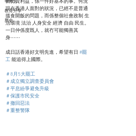
衡勞資利益，係一件好基本的事。何況
學葡文
現在香港人面對的狀況，已經不是普通
教育升學
搵食開飯的問題，而係整個社會政制 生
歷史
活環境 法治 人身安全 經濟 自由 民生。
一日仲係度既人，就冇可能獨善其
身⋯⋯
成日話香港好文明先進，希望有日 
#罷
工
 能追得上國際。
＃8月5大罷工
＃成立獨立調查委員會
＃平息紛爭避免升級
＃保護市民安全
＃撤回惡法
＃重整警隊