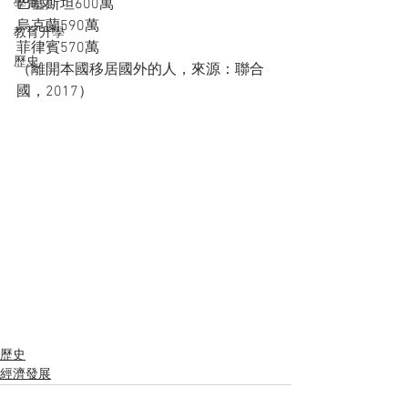
巴基斯坦600萬
學葡文
烏克蘭590萬
教育升學
菲律賓570萬
歷史
（離開本國移居國外的人，來源：聯合
國，2017）
歷史
經濟發展