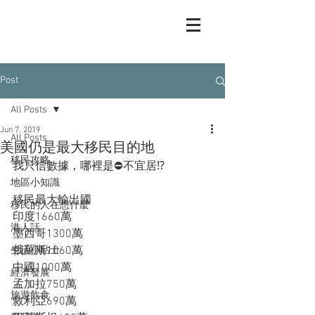
Post
All Posts
Jun 7, 2019
All Posts
美國仍是最大移民目的地
移民攻略
我只信數據，哪裡是⛔️不宜居⁉️
地區小知識
移民最大輸出國
移民的人在想什麼
印度1660萬
港人話
墨西哥1300萬
俄羅斯1060萬
生活小貼士
中國1000萬
經濟發展
孟加拉750萬
旅遊飲食
敘利亞690萬