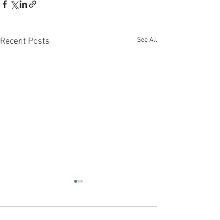
See All
Recent Posts
那天晚上 我坐
開往Setubal的Va
呢條片其實係阿豬