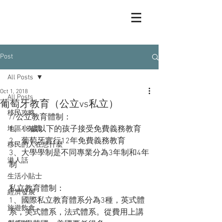
Post
All Posts
Oct 1, 2018
All Posts
葡萄牙教育（公立vs私立）
移民攻略
//公立教育體制：
1、18歲以下的孩子接受免費義務教育
地區小知識
2、葡萄牙實行12年免費義務教育
移民的人在想什麼
3、大學學制是不同專業分為3年制和4年
港人話
制
生活小貼士
私立教育體制：
經濟發展
1、國際私立教育體系分為3種，英式體
旅遊飲食
系，美式體系，法式體系。從費用上講