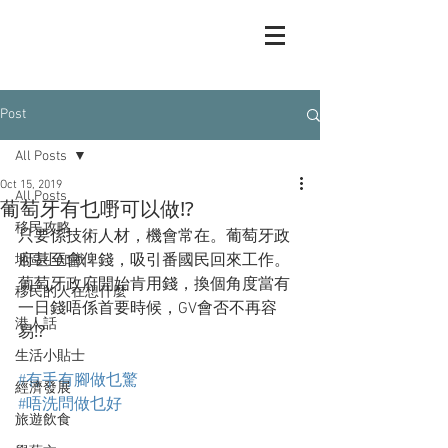
Post
All Posts
Oct 15, 2019
All Posts
葡萄牙有乜嘢可以做⁉️
移民攻略
只要係技術人材，機會常在。葡萄牙政
府甚至會俾錢，吸引番國民回來工作。
地區小知識
葡萄牙政府開始肯用錢，換個角度當有
移民的人在想什麼
一日錢唔係首要時候，GV會否不再容
港人話
易⁉️
生活小貼士
#有手有腳做乜驚
經濟發展
#唔洗問做乜好
旅遊飲食