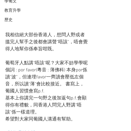
學葡文
教育升學
歷史
我相信絕大部份香港人，想問人野或者
搵完人幫手之後都會講聲"唔該"，唔會覺
得人地幫你係奉旨咁既。
葡萄牙人點講"唔該"呢？大家不妨學學呢
個詞 : por favor(粵音 : 薄佛科) 本身por係
讀"波"，但連埋favor一齊讀會壓低左個
音，所以讀"薄"會比較接近。 書寫上，
葡國人習慣會寫p.f.
基本上你講完一句野之後加返句p.f.會顯
得你有禮貌，同香港人問完人野講"唔
該"係一樣道理。
希望對大家同葡國人溝通有幫助。