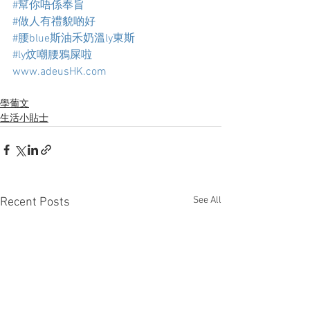
#幫你唔係奉旨
#做人有禮貌啲好
#腰blue斯油禾奶溫ly東斯
#ly炆嘲腰鴉屎啦
www.adeusHK.com
學葡文
生活小貼士
See All
Recent Posts