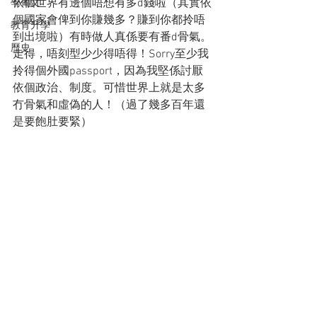
依個世界有邊個唔想有多d錢啦（其實依
學葡文
個國家會俾到你賺幾多？賺到你都拎唔
教育升學
到出境啦）有時做人真係要有番d骨氣。
歷史
走得，唔刻型少少得唔得！Sorry至少我
拎得個外國passport，因為我堅係討厭
依個政治、制度。可惜世界上就是太多
冇骨氣和虛偽的人！（過了幾多百年還
是要飽肚要緊）