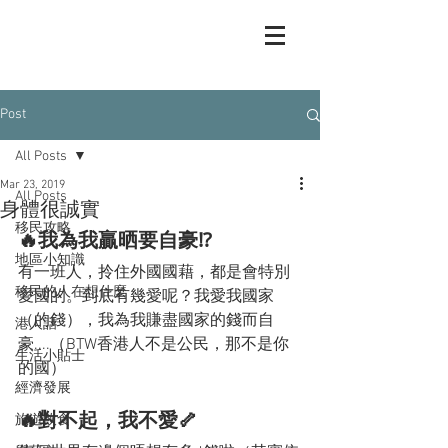
Post
All Posts
Mar 23, 2019
All Posts
身體很誠實
移民攻略
🔥我為我贏晒要自豪⁉️
地區小知識
有一班人，拎住外國國藉，都是會特別
移民的人在想什麼
愛國的。到底有幾愛呢？我愛我國家
（的錢），我為我賺盡國家的錢而自
港人話
豪....（BTW香港人不是公民，那不是你
生活小貼士
的國）
經濟發展
🔥對不起，我不愛🦴
旅遊飲食