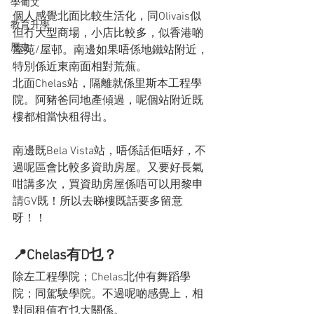
學葡文
個人感覺北面比較生活化，同Olivais似
教育升學
但冇大型商場，小店比較多，似香港啲
歷史
屋苑/屋邨。南邊如果唔係地鐵站附近，
特別係近東南面相對荒蕪。
北面Chelas站，隔離就係里斯本工程學
院。阿豬爸同地產傾過，呢個站附近既
樓都相當快租得出。
南邊既Bela Vista站，唔係話佢唔好，不
過呢區會比較多資助房屋。又要好長氣
咁講多次，買資助房屋係唔可以用黎申
請GV既！所以去睇樓既話要多留意
呀！！
📍Chelas有D乜？
除左工程學院；Chelas北仲有舞蹈學
院；同駕駛學院。不過呢啲感覺上，相
對同租值冇乜大關係。