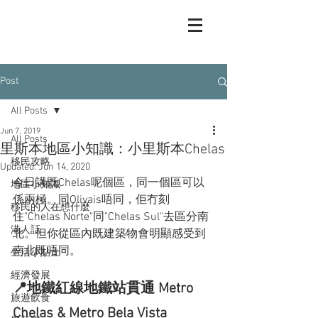
Post
All Posts
Jun 7, 2019
All Posts
里斯本地區小知識：小里斯本Chelas
移民攻略
Updated:
Jun 14, 2020
今日講既Chelas呢個區，同一個區可以
地區小知識
係兩極。同Olivais唔同，佢冇刻
移民的人在想什麼
住"Chelas Norte"同"Chelas Sul"去區分南
港人話
北。但你從區內既建築物會明顯感受到
南北既唔同。
生活小貼士
經濟發展
📍地鐵紅線地鐵站貫通 Metro 
旅遊飲食
Chelas & Metro Bela Vista