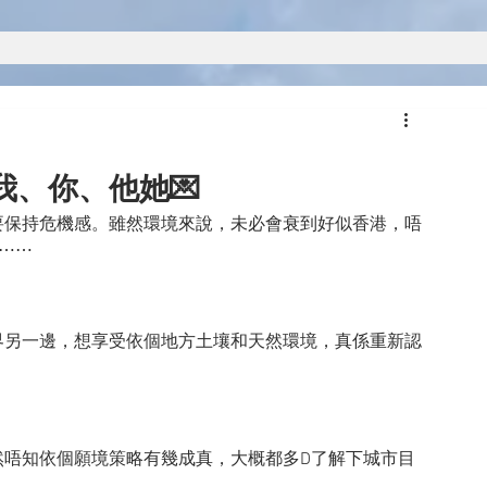
我、你、他她💌
要保持危機感。雖然環境來說，未必會衰到好似香港，唔
⋯⋯
界另一邊，想享受依個地方土壤和天然環境，真係重新認
然唔知依個願境策略有幾成真，大概都多D了解下城市目