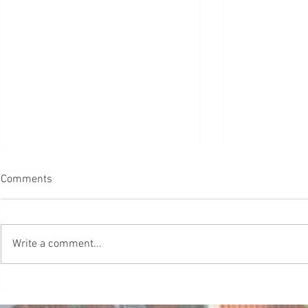
【葡教育】
Comments
限制
#葡教育 研
許多女孩就發
Write a comment...
信念，並開始
樣聰明和有能
己的性別可以
葡萄牙醫療：醫療戶口 SNS
為夢想差距 Dre
Health number