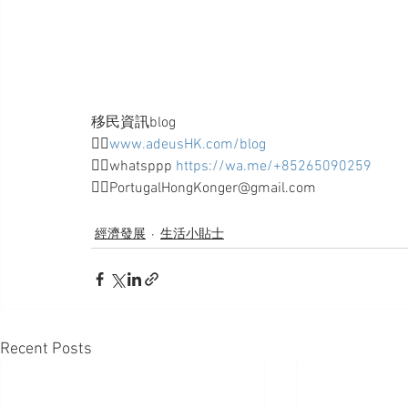
移民資訊blog
👉🏻
www.adeusHK.com/blog
👉🏻whatsppp 
https://wa.me/+85265090259
👉🏻PortugalHongKonger@gmail.com
經濟發展
生活小貼士
Recent Posts