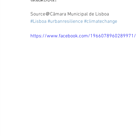
Source＠Câmara Municipal de Lisboa
#Lisboa
#urbanresilience
#climatechange
https://www.facebook.com/1966078960289971