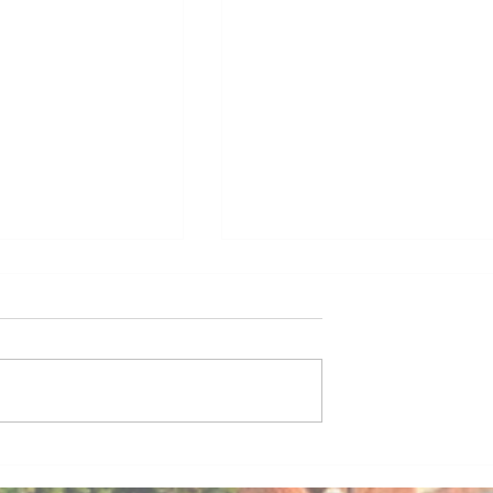
啟發式教育 別自我
究發現，從5歲開始，
展了「自我限制」的
認為自己不像男孩那
力。他們不再相信自
做任何事情。這被稱
【葡新聞】2月按揭供款下
am Gap。Barbie於
做按揭投資者要知