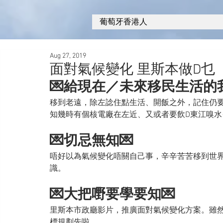
葡萄牙香港人
Aug 27, 2019
面對氣候變化 里斯本做D乜
💌給現在／未來移民生活的
移到老遠，除左諗住點生活、開飯之外，記住仍
知幾時有個核電廠在左近、又或者要飲D東江嗅水
💌切忌無知💌
唔好以為氣候變化唔關自己事，辛辛苦苦移到世
識。
💌大把嘢要學要知💌
里斯本市政廳影片，推廣面對氣候變化方案。雖
標規劃先啦。