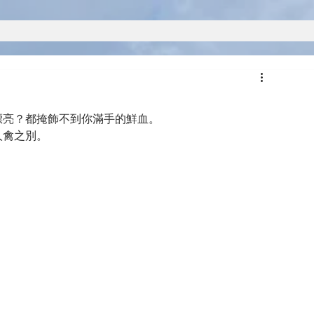
漂亮？都掩飾不到你滿手的鮮血。
人禽之別。