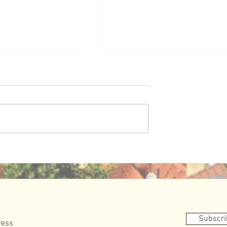
委員會UN版】葡萄
食麵包有咩好羞恥⁉️ 生命中
聯合國人權理事會職
能缺少的生命麵包
Subscr