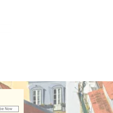
不
ibe Now