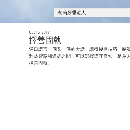
葡萄牙香港人
Oct 15, 2019
擇善固執
滿口謊言一個又一個的大話，講得幾有技巧、幾
利益智慧和道德之間，可以選擇謹守良知，是為
擇善固執。