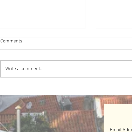
【葡教育】啟發式教育 別自我
Comments
限制
#葡教育 研究發現，從5歲開始，
許多女孩就發展了「自我限制」的
Write a comment...
信念，並開始認為自己不像男孩那
樣聰明和有能力。他們不再相信自
己的性別可以做任何事情。這被稱
【獨立調查
為夢想差距 Dream Gap。Barbie於
牙人 出任
2018年啟動了Dream Gap...
位