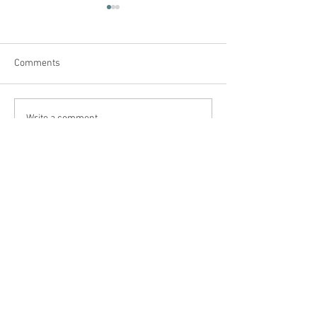
Comments
Write a comment...
Lost in life?
食麵包有咩好羞恥⁉️ 生命
的人生？
中不能缺少的生命麵包
Subscribe Now
葡萄牙香港人｜移民葡萄牙｜葡萄牙移民｜
經驗分享｜Portugal Golden Visa